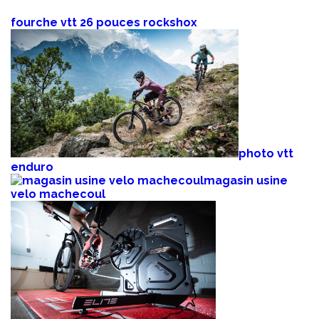
fourche vtt 26 pouces rockshox
photo vtt
enduro
magasin usine
velo machecoul