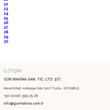
22
23
24
25
26
27
28
29
30
İLETİŞİM
GÜR MAKİNA SAN. TİC. LTD. ŞTİ.
Mescit Mah. Adatepe Sok. No:7 Tuzla - İSTANBUL
+90 (0216) 399 25 28
info@gurmakina.com.tr