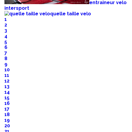
entraineur velo
intersport
quelle taille velo
1
2
3
4
5
6
7
8
9
10
11
12
13
14
15
16
17
18
19
20
21