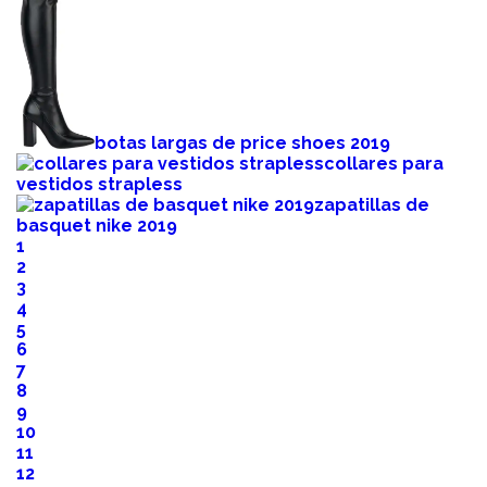
botas largas de price shoes 2019
collares para
vestidos strapless
zapatillas de
basquet nike 2019
1
2
3
4
5
6
7
8
9
10
11
12