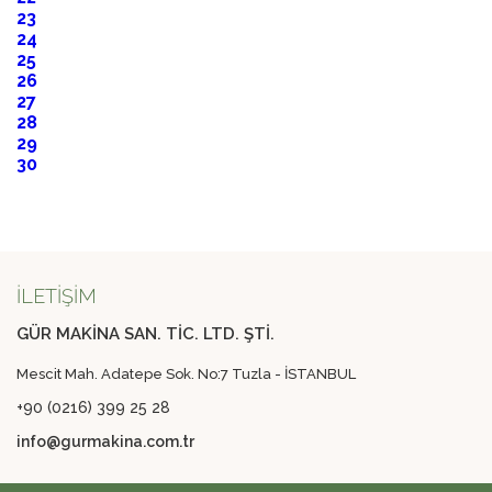
23
24
25
26
27
28
29
30
İLETİŞİM
GÜR MAKİNA SAN. TİC. LTD. ŞTİ.
Mescit Mah. Adatepe Sok. No:7 Tuzla - İSTANBUL
+90 (0216) 399 25 28
info@gurmakina.com.tr