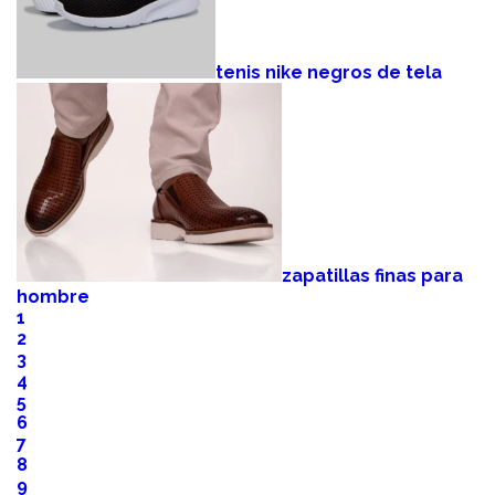
tenis nike negros de tela
zapatillas finas para
hombre
1
2
3
4
5
6
7
8
9