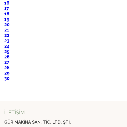
16
17
18
19
20
21
22
23
24
25
26
27
28
29
30
İLETİŞİM
GÜR MAKİNA SAN. TİC. LTD. ŞTİ.