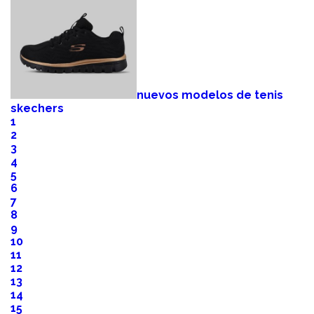
nuevos modelos de tenis
skechers
1
2
3
4
5
6
7
8
9
10
11
12
13
14
15