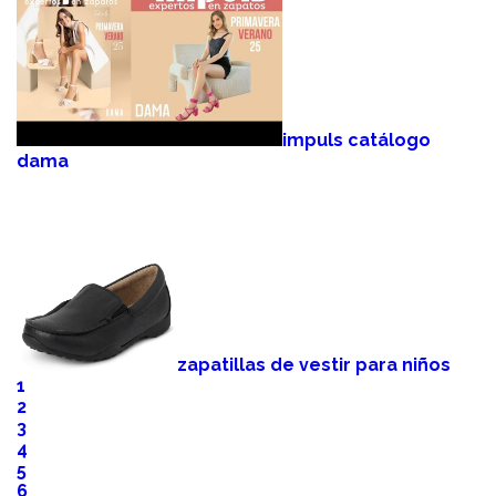
impuls catálogo
dama
zapatillas de vestir para niños
1
2
3
4
5
6