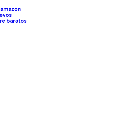
x amazon
uevos
re baratos