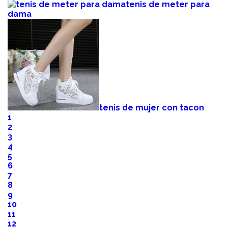
tenis de meter para
dama
tenis de mujer con tacon
1
2
3
4
5
6
7
8
9
10
11
12