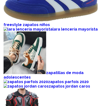
freestyle zapatos niños
lara lencería mayorista
zapatillas de moda
adolescentes
zapatos parfois 2020
zapatos jordan caros