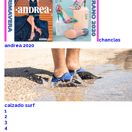
chanclas
andrea 2020
calzado surf
1
2
3
4