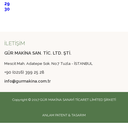
29
30
İLETİŞİM
GÜR MAKİNA SAN. TİC. LTD. ŞTİ.
Mescit Mah. Adatepe Sok. No:7 Tuzla - İSTANBUL
+90 (0216) 399 25 28
info@gurmakina.com.tr
Copyright © 2017 GÜR MAKİNA SANAYİ TİCARET LİMİTED ŞİRKETİ
ANLAM PATENT & TASARIM